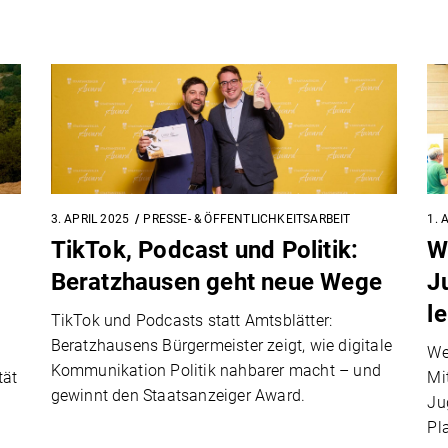
3. APRIL 2025
PRESSE- & ÖFFENTLICHKEITSARBEIT
1. 
TikTok, Podcast und Politik:
W
Beratzhausen geht neue Wege
J
l
TikTok und Podcasts statt Amtsblätter:
Beratzhausens Bürgermeister zeigt, wie digitale
We
Kommunikation Politik nahbarer macht – und
tät
Mit
gewinnt den Staatsanzeiger Award.
Ju
Pl