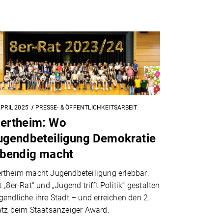
APRIL 2025
PRESSE- & ÖFFENTLICHKEITSARBEIT
ertheim: Wo
ugendbeteiligung Demokratie
ebendig macht
rtheim macht Jugendbeteiligung erlebbar:
 „8er-Rat“ und „Jugend trifft Politik“ gestalten
gendliche ihre Stadt – und erreichen den 2.
atz beim Staatsanzeiger Award.