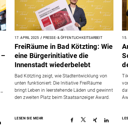
17. APRIL 2025
PRESSE- & ÖFFENTLICHKEITSARBEIT
15.
FreiRäume in Bad Kötzting: Wie
A
 –
eine Bürgerinitiative die
S
Innenstadt wiederbelebt
d
Bad Kötzting zeigt, wie Stadtentwicklung von
Ti
unten funktioniert: Die Initiative FreiRäume
vo
bringt Leben in leerstehende Läden und gewinnt
da
 –
den zweiten Platz beim Staatsanzeiger Award.
Aw
LESEN SIE MEHR
LE