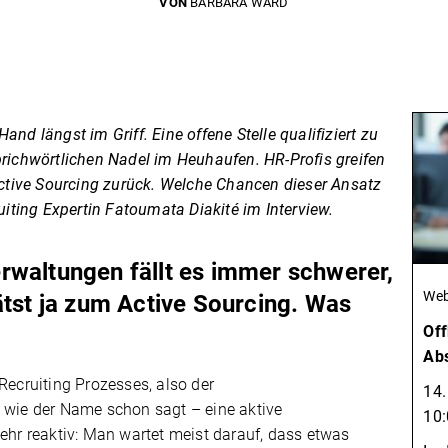
VON
BARBARA WARD
nd längst im Griff. Eine offene Stelle qualifiziert zu
prichwörtlichen Nadel im Heuhaufen. HR-Profis greifen
tive Sourcing zurück. Welche Chancen dieser Ansatz
ruiting Expertin Fatoumata Diakité im Interview.
rwaltungen fällt es immer schwerer,
Web
ätst ja zum Active Sourcing. Was
Off
Abs
Recruiting Prozesses, also der
14.
– wie der Name schon sagt – eine aktive
10:
sehr reaktiv: Man wartet meist darauf, dass etwas