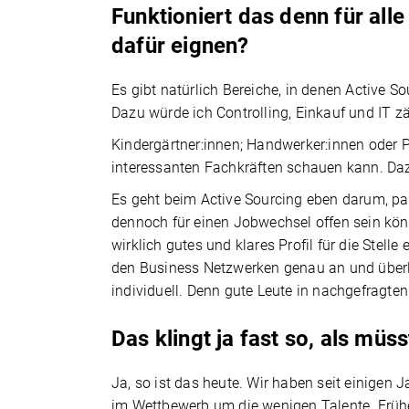
Funktioniert das denn für all
dafür eignen?
Es gibt natürlich Bereiche, in denen Active So
Dazu würde ich Controlling, Einkauf und IT zä
Kindergärtner:innen; Handwerker:innen oder P
interessanten Fachkräften schauen kann. Da
Es geht beim Active Sourcing eben darum, pas
dennoch für einen Jobwechsel offen sein kön
wirklich gutes und klares Profil für die Stelle
den Business Netzwerken genau an und überl
individuell. Denn gute Leute in nachgefragte
Das klingt ja fast so, als mü
Ja, so ist das heute. Wir haben seit einigen
im Wettbewerb um die wenigen Talente. Früh