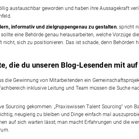
völlig austauschbar geworden und haben ihre Aussagekraft verl
mfeld.
ern, informativ und zielgruppengenau zu gestalten
, spricht 
 sollte eine Behörde genau herausarbeiten, welche Vorzüge die 
oft nicht, sich zu positionieren. Das ist schade, denn Behörden
te, die du unseren Blog-Lesenden mit au
ss die Gewinnung von Mitarbeitenden ein Gemeinschaftsprojekt 
 Fachbereich inklusive Leitung und Team müssen die Suche na
ctive Sourcing gekommen: „Praxiswissen Talent Sourcing“ von B
ichtig, neugierig zu bleiben und Dinge einfach mal auszuprobi
schen auf sich warten lässt; man macht Erfahrungen und die w
rum.