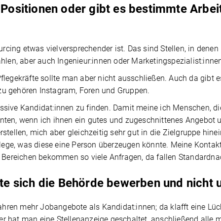
e Positionen oder gibt es bestimmte Arbei
urcing etwas vielversprechender ist. Das sind Stellen, in denen
hlen, aber auch Ingenieur:innen oder Marketingspezialist:inne
flegekräfte sollte man aber nicht ausschließen. Auch da gibt 
zu gehören Instagram, Foren und Gruppen.
sive Kandidat:innen zu finden. Damit meine ich Menschen, die
nten, wenn ich ihnen ein gutes und zugeschnittenes Angebot 
 erstellen, mich aber gleichzeitig sehr gut in die Zielgruppe hin
ege, was diese eine Person überzeugen könnte. Meine Kontak
n Bereichen bekommen so viele Anfragen, da fallen Standardnac
sste sich die Behörde bewerben und nicht
 Jahren mehr Jobangebote als Kandidat:innen; da klafft eine 
er hat man eine Stellenanzeige geschaltet, anschließend all