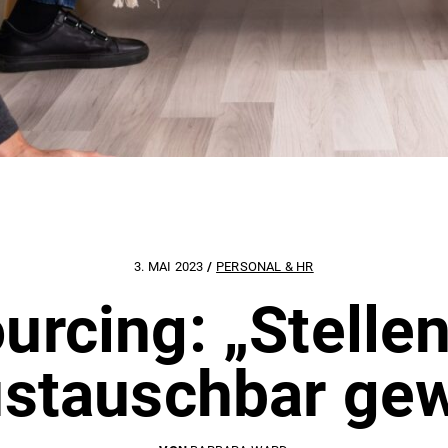
3. MAI 2023
PERSONAL & HR
ourcing: „Stelle
ustauschbar ge