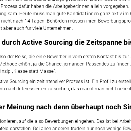
 Prozess dafür haben die Arbeitgeber:innen allein vorgegeben.
ung kam. Heute muss man gute Kandidat:innen ganz aktiv im 
en, nicht nach 14 Tagen. Behörden müssen ihren Bewerbungspr
lt aber auch für viele Unternehmen.
 durch Active Sourcing die Zeitspanne bis 
so der Reise, die ein:e Bewerber:in vom ersten Kontakt bis zur 
e Methode erhöht ja die Chance, jemanden Passendes zu finde
rinzip „Klasse statt Masse“.
ive Sourcing ein zeitintensiver Prozess ist. Ein Profil zu erst
nn nach Interessierten zu suchen, das macht man nicht neben
er Meinung nach denn überhaupt noch Si
ionieren, auf die also Bewerbungen eingehen. Das ist bei Arbeit
feld darstellen. Bei allen anderen trudeln nur noch wenige Be