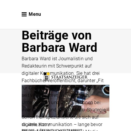
Menu
Beiträge von
Barbara Ward
Barbara Ward ist Journalistin und
Redakteurin mit Schwerpunkt auf
digitaler Kommunikation. Sie hat drei
Fachbücher veröffentlicht, darunter „Fit
für Content Marketing“, und unterstützt
seit vielen Jahren Verwaltungen,
Unternehmen und Organisationen bei
ihrer Online- und Social-Media-Strategie.
Schon früh spezialisierte sie sich auf
digitale Kommunikation – lange bevor
13. APRIL 2023
PRESSE- & ÖFFENTLICHKEITSARBEIT