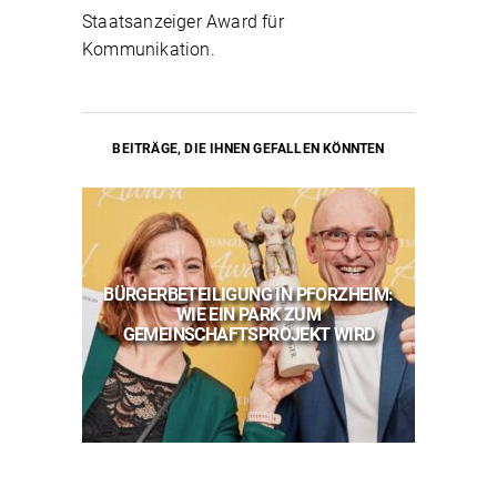
Staatsanzeiger Award für
Kommunikation.
BEITRÄGE, DIE IHNEN GEFALLEN KÖNNTEN
E
BÜRGERBETEILIGUNG IN PFORZHEIM:
 FÜR
WIE EIN PARK ZUM
STA
CHT
GEMEINSCHAFTSPROJEKT WIRD