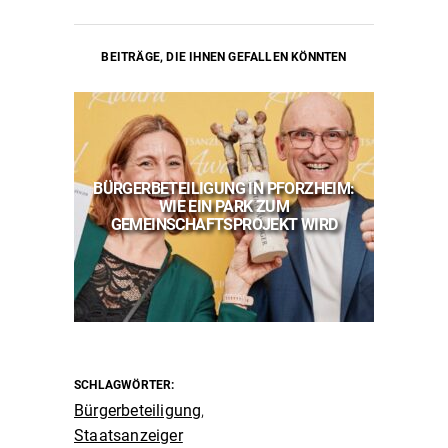
BEITRÄGE, DIE IHNEN GEFALLEN KÖNNTEN
BÜRGERBETEILIGUNG IN PFORZHEIM:
DIE
WIE EIN PARK ZUM
STA
GEMEINSCHAFTSPROJEKT WIRD
SCHLAGWÖRTER:
Bürgerbeteiligung
,
Staatsanzeiger