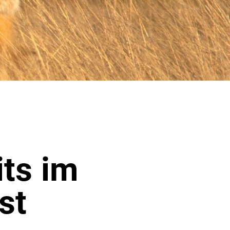
its im
st