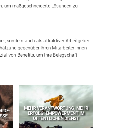
ich, um maßgeschneiderte Lösungen zu
ber, sondern auch als attraktiver Arbeitgeber
hätzung gegenüber Ihren Mitarbeiter:innen
al von Benefits, um Ihre Belegschaft
MEHR VERANTWORTUNG, MEHR
RDE:
MITARBEI
ERFOLG: EMPOWERMENT IM
ISSE
TERMIN,
ÖFFENTLICHEN DIENST