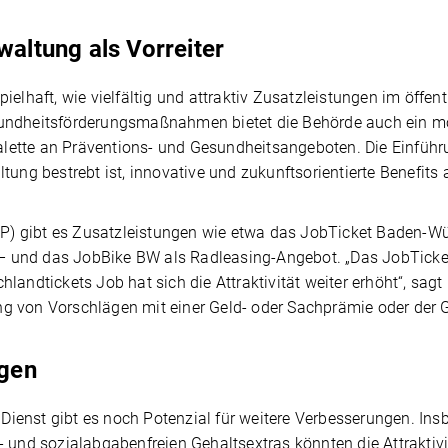
waltung als Vorreiter
ielhaft, wie vielfältig und attraktiv Zusatzleistungen im öffen
sundheitsförderungsmaßnahmen bietet die Behörde auch ein mo
lette an Präventions- und Gesundheitsangeboten. Die Einfüh
tung bestrebt ist, innovative und zukunftsorientierte Benefits 
) gibt es Zusatzleistungen wie etwa das JobTicket Baden-Wür
– und das JobBike BW als Radleasing-Angebot. „Das JobTick
hlandtickets Job hat sich die Attraktivität weiter erhöht“, s
g von Vorschlägen mit einer Geld- oder Sachprämie oder der 
gen
n Dienst gibt es noch Potenzial für weitere Verbesserungen. In
 und sozialabgabenfreien Gehaltsextras könnten die Attraktivitä