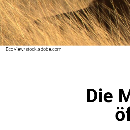
EcoView/stock.adobe.com
Die M
ö