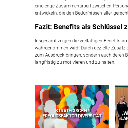
eine enge Zusammenarbeit zwischen Personal
entwickeln, die den Bedürfnissen aller gerech
Fazit: Benefits als Schlüssel 
Insgesamt zeigen die vielfältigen Benefits im 
wahrgenommen wird. Durch gezielte Zusatzlei
zum Ausdruck bringen, sondern auch deren Bi
langfristig zu motivieren und zu halten.
NBOARDING
STRATEGISCHER
ENDE: 3
„W
ERFOLGSFAKTOR DIVERSITÄT
IPPS
LAN