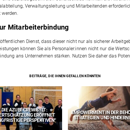
abteilung, Verwaltungsleitung und Mitarbeitenden erforderl
t werden.
zur Mitarbeiterbindung
öffentlichen Dienst, dass dieser nicht nur als sicherer Arbeitge
stungen können Sie als Personaler:innen nicht nur die Wertsc
ndung ans Unternehmen stärken. Nutzen Sie daher das Potenzi
BEITRÄGE, DIE IHNEN GEFALLEN KÖNNTEN
DIE AZUBI-CREW SYLT:
EMPOWERMENT IN DER BEHÖ
ERTSCHÄTZUNG ERÖFFNET
STRATEGIEN UND HINDERN
GFRISTIGE PERSPEKTIVEN“