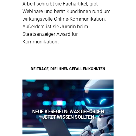
Arbeit schreibt sie Fachartikel, gibt
Webinare und berät Kund:innen rund um
wirkungsvolle Online-Kommunikation.
Außerdem ist sie Jurorin beim
Staatsanzeiger Award für
Kommunikation.
BEITRÄGE, DIE IHNEN GEFALLEN KÖNNTEN
ALLE:
NEUE KI-REGELN: WAS BEHÖRDEN
HIVE
EITER
JETZT WISSEN SOLLTEN
Z