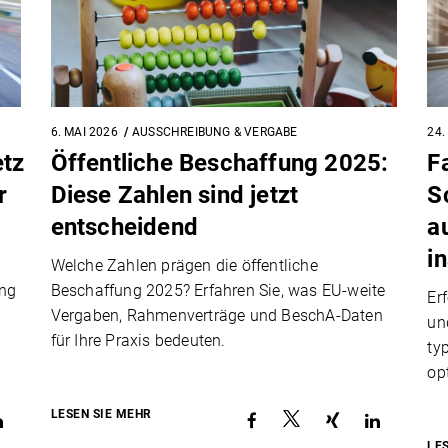
6. MAI 2026
AUSSCHREIBUNG & VERGABE
24.
tz
Öffentliche Beschaffung 2025:
F
r
Diese Zahlen sind jetzt
S
entscheidend
a
i
Welche Zahlen prägen die öffentliche
ung
Beschaffung 2025? Erfahren Sie, was EU-weite
Er
Vergaben, Rahmenverträge und BeschA-Daten
un
für Ihre Praxis bedeuten.
ty
op
LESEN SIE MEHR
LE