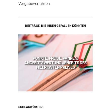
Vergabeverfahren.
BEITRÄGE, DIE IHNEN GEFALLEN KÖNNTEN
PUNKTE, PREISE, PANNEN:
VER
ANGEBOTSWERTUNG JENSEITS DES
202
NKER
NIEDRIGSTEN PREISES
SCHLAGWÖRTER: