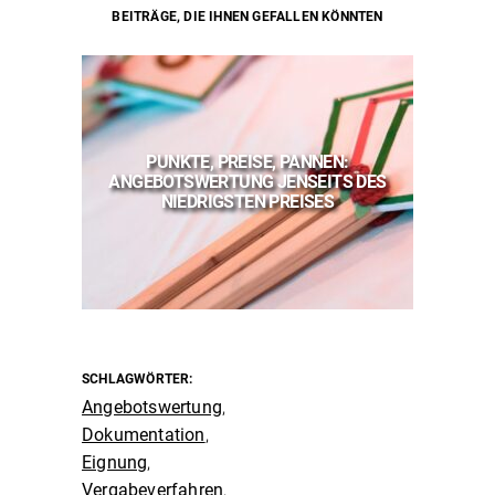
BEITRÄGE, DIE IHNEN GEFALLEN KÖNNTEN
IN
PUNKTE, PREISE, PANNEN:
VER
ST
ANGEBOTSWERTUNG JENSEITS DES
202
NIEDRIGSTEN PREISES
SCHLAGWÖRTER:
Angebotswertung
,
Dokumentation
,
Eignung
,
Vergabeverfahren
,