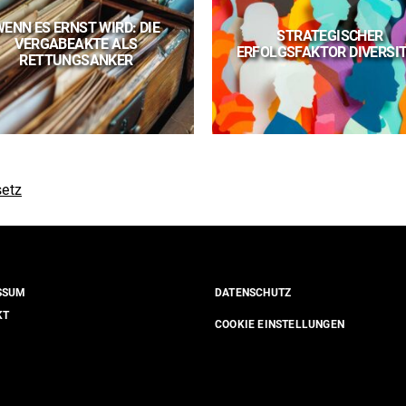
ENN ES ERNST WIRD: DIE
STRATEGISCHER
VERGABEAKTE ALS
ERFOLGSFAKTOR DIVERSI
RETTUNGSANKER
etz
SSUM
DATENSCHUTZ
KT
COOKIE EINSTELLUNGEN