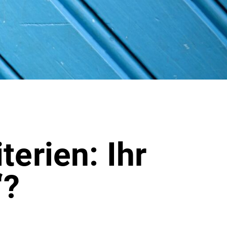
erien: Ihr
“?