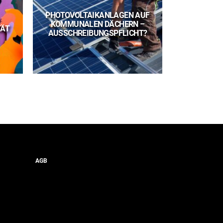
PHOTOVOLTAIKANLAGEN AUF
VERHANDL
KOMMUNALEN DÄCHERN –
WORAUF
TÄT
AUSSCHREIBUNGSPFLICHT?
AUFTRA
AGB