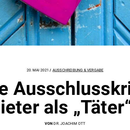
20. MAI 2021
AUSSCHREIBUNG & VERGABE
 Ausschlusskrit
ieter als „Täter
VON
DR. JOACHIM OTT