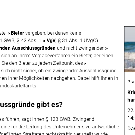
nete
Bieter
vergeben, bei denen keine
 1 GWB, § 42 Abs. 1
VgV
, § 31 Abs. 1 UVgO).
nden Ausschlussgründen
und nicht zwingenden
gt sich an Ihrem Vergabeverfahren ein Bieter, der einen
Sie den Bieter zu jedem Zeitpunkt des
e sich nicht sicher, ob ein zwingender Ausschlussgrund
n Ihrer Möglichkeiten nachgehen. Dabei hilft Ihnen in
Pra
undeskartellamts.
Kr
han
ussgründe gibt es?
22.
14:
s führen, sagt Ihnen § 123 GWB. Zwingend
eine für die Leitung des Unternehmens verantwortliche
Das
eführten Straftaten rechtskräftig verurteilt wurde.