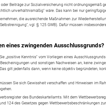
oder Beiträge zur Sozialversicherung nicht ordnungsgemäß ge
htlich unverhältnismäßig“ wäre. Das kann bei nur geringfügige
rnehmen, die ausreichende Maßnahmen zur Wiederherstellung i
(„Selbstreinigung“, vgl. § 125 GWB). Dafür müssen insbesond
gen eines zwingenden Ausschlussgrunds?
Sie „positive Kenntnis“ vom Vorliegen eines Ausschlussgrunds 
 Bescheinigungen und sonstigen Nachweisen an, keine zwingen
Das gilt jedenfalls dann, wenn keine objektiv begründeten, kon
, müssen Sie sich Gewissheit verschaffen und Hinweisen im Rah
hgehen.
ewerbsregister des Bundeskartellamts. Mit dem Wettbewerbsre
und 124 des Gesetzes gegen Wettbewerbsbeschränkungen zur V